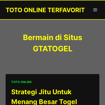
Skip
TOTO ONLINE TERFAVORIT
to
content
Bermain di Situs
GTATOGEL
TOTO ONLINE
Strategi Jitu Untuk
Menang Besar Togel