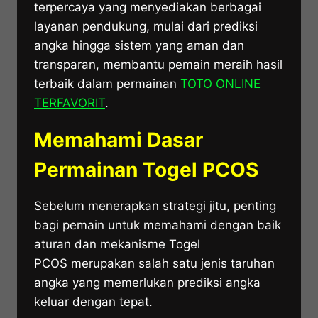
terpercaya yang menyediakan berbagai
layanan pendukung, mulai dari prediksi
angka hingga sistem yang aman dan
transparan, membantu pemain meraih hasil
terbaik dalam permainan
TOTO ONLINE
TERFAVORIT
.
Memahami Dasar
Permainan
Togel PCOS
Sebelum menerapkan strategi jitu, penting
bagi pemain untuk memahami dengan baik
aturan dan mekanisme Togel
PCOS merupakan salah satu jenis taruhan
angka yang memerlukan prediksi angka
keluar dengan tepat.