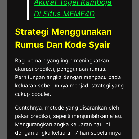
Akurat Togel Kamboja
Di Situs MEME4D
Strategi Menggunakan
Rumus Dan Kode Syair
Bagi pemain yang ingin meningkatkan
akurasi prediksi, penggunaan rumus.
Perhitungan angka dengan mengacu pada
keluaran sebelumnya menjadi strategi yang
cukup populer.
Contohnya, metode yang disarankan oleh
pakar prediksi, seperti menjumlahkan atau.
Mengurangkan angka keluaran hari ini
dengan angka keluaran 7 hari sebelumnya