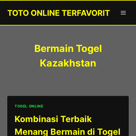
Skip
TOTO ONLINE TERFAVORIT
to
content
Bermain Togel
Kazakhstan
TOGEL ONLINE
Kombinasi Terbaik
Menang Bermain di Togel