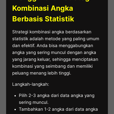
Kombinasi Angka
Berbasis Statistik
Strategi kombinasi angka berdasarkan
statistik adalah metode yang paling umum
dan efektif. Anda bisa menggabungkan
angka yang sering muncul dengan angka
yang jarang keluar, sehingga menciptakan
kombinasi yang seimbang dan memiliki
peluang menang lebih tinggi.
Langkah-langkah:
Pilih 2-3 angka dari data angka yang
sering muncul.
Tambahkan 1-2 angka dari data angka