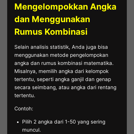
Mengelompokkan Angka
dan Menggunakan
Rumus Kombinasi
Selain analisis statistik, Anda juga bisa
menggunakan metode pengelompokan
angka dan rumus kombinasi matematika.
Misalnya, memilih angka dari kelompok
tertentu, seperti angka ganjil dan genap
secara seimbang, atau angka dari rentang
tertentu.
Contoh:
Pilih 2 angka dari 1-50 yang sering
muncul.