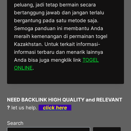
peluang, jadi tetap bermain secara
bertanggung jawab dan jangan terlalu
bergantung pada satu metode saja.
Semoga panduan ini membantu Anda
meraih kemenangan di permainan togel
Kazakhstan. Untuk terkait informasi-
informasi terbaru dan menarik lainnya
Anda bisa juga mengklik link
TOGEL
ONLINE
.
NEED BACKLINK HIGH QUALITY and RELEVANT
?
let us help.
click here
Search