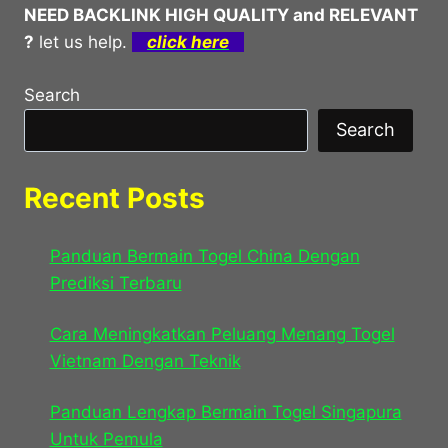
NEED BACKLINK HIGH QUALITY and RELEVANT
?
let us help.
click here
Search
Search
Recent Posts
Panduan Bermain Togel China Dengan
Prediksi Terbaru
Cara Meningkatkan Peluang Menang Togel
Vietnam Dengan Teknik
Panduan Lengkap Bermain Togel Singapura
Untuk Pemula