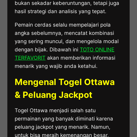
bukan sekadar keberuntungan, tetapi juga
hasil strategi dan analisis yang tepat.
Pemain cerdas selalu mempelajari pola
angka sebelumnya, mencatat kombinasi
yang sering muncul, dan mengelola modal
dengan bijak. Dibawah ini
TOTO ONLINE
TERFAVORIT
akan memberikan informasi
menarik yang wajib anda ketahui.
Mengenal Togel Ottawa
& Peluang Jackpot
Togel Ottawa menjadi salah satu
permainan yang banyak diminati karena
peluang jackpot yang menarik. Namun,
untuk bisa meraih kemenangan besar,