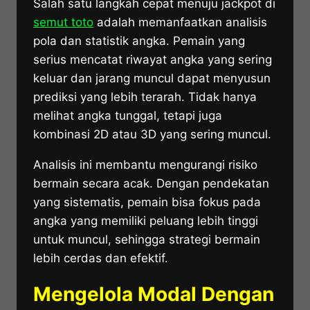
Salah satu langkah cepat menuju jackpot di
semut toto
adalah memanfaatkan analisis
pola dan statistik angka. Pemain yang
serius mencatat riwayat angka yang sering
keluar dan jarang muncul dapat menyusun
prediksi yang lebih terarah. Tidak hanya
melihat angka tunggal, tetapi juga
kombinasi 2D atau 3D yang sering muncul.
Analisis ini membantu mengurangi risiko
bermain secara acak. Dengan pendekatan
yang sistematis, pemain bisa fokus pada
angka yang memiliki peluang lebih tinggi
untuk muncul, sehingga strategi bermain
lebih cerdas dan efektif.
Mengelola Modal Dengan