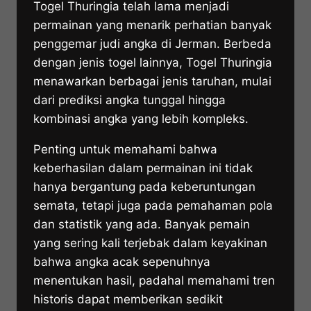
Togel Thuringia telah lama menjadi
permainan yang menarik perhatian banyak
penggemar judi angka di Jerman. Berbeda
dengan jenis togel lainnya, Togel Thuringia
menawarkan berbagai jenis taruhan, mulai
dari prediksi angka tunggal hingga
kombinasi angka yang lebih kompleks.
Penting untuk memahami bahwa
keberhasilan dalam permainan ini tidak
hanya bergantung pada keberuntungan
semata, tetapi juga pada pemahaman pola
dan statistik yang ada. Banyak pemain
yang sering kali terjebak dalam keyakinan
bahwa angka acak sepenuhnya
menentukan hasil, padahal memahami tren
historis dapat memberikan sedikit