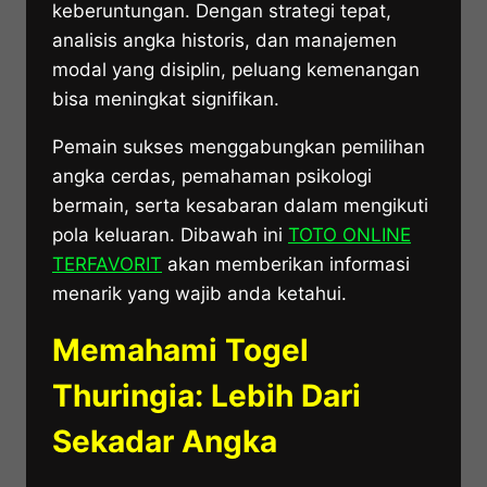
keberuntungan. Dengan strategi tepat,
analisis angka historis, dan manajemen
modal yang disiplin, peluang kemenangan
bisa meningkat signifikan.
Pemain sukses menggabungkan pemilihan
angka cerdas, pemahaman psikologi
bermain, serta kesabaran dalam mengikuti
pola keluaran. Dibawah ini
TOTO ONLINE
TERFAVORIT
akan memberikan informasi
menarik yang wajib anda ketahui.
Memahami Togel
Thuringia: Lebih Dari
Sekadar Angka