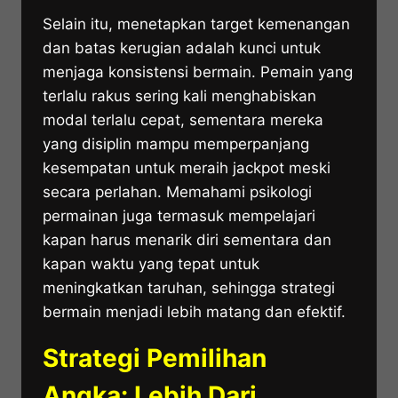
Selain itu, menetapkan target kemenangan
dan batas kerugian adalah kunci untuk
menjaga konsistensi bermain. Pemain yang
terlalu rakus sering kali menghabiskan
modal terlalu cepat, sementara mereka
yang disiplin mampu memperpanjang
kesempatan untuk meraih jackpot meski
secara perlahan. Memahami psikologi
permainan juga termasuk mempelajari
kapan harus menarik diri sementara dan
kapan waktu yang tepat untuk
meningkatkan taruhan, sehingga strategi
bermain menjadi lebih matang dan efektif.
Strategi Pemilihan
Angka: Lebih Dari