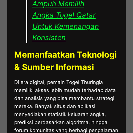
Ampuh Memilih
Angka Togel Qatar
Untuk Kemenangan
Konsisten
Memanfaatkan Teknologi
& Sumber Informasi
Di era digital, pemain Togel Thuringia
memiliki akses lebih mudah terhadap data
dan analisis yang bisa membantu strategi
mereka. Banyak situs dan aplikasi
menyediakan statistik keluaran angka,
prediksi berdasarkan algoritma, hingga
forum komunitas yang berbagi pengalaman