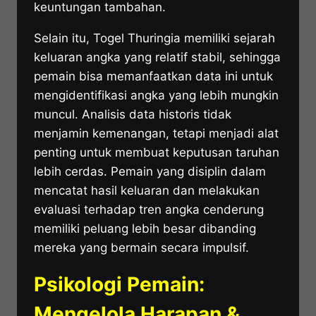
keuntungan tambahan.
Selain itu, Togel Thuringia memiliki sejarah
keluaran angka yang relatif stabil, sehingga
pemain bisa memanfaatkan data ini untuk
mengidentifikasi angka yang lebih mungkin
muncul. Analisis data historis tidak
menjamin kemenangan, tetapi menjadi alat
penting untuk membuat keputusan taruhan
lebih cerdas. Pemain yang disiplin dalam
mencatat hasil keluaran dan melakukan
evaluasi terhadap tren angka cenderung
memiliki peluang lebih besar dibanding
mereka yang bermain secara impulsif.
Psikologi Pemain:
Mengelola Harapan &