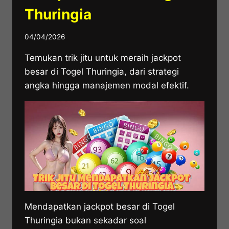
Thuringia
04/04/2026
Temukan trik jitu untuk meraih jackpot
besar di Togel Thuringia, dari strategi
angka hingga manajemen modal efektif.
Mendapatkan jackpot besar di Togel
Thuringia bukan sekadar soal