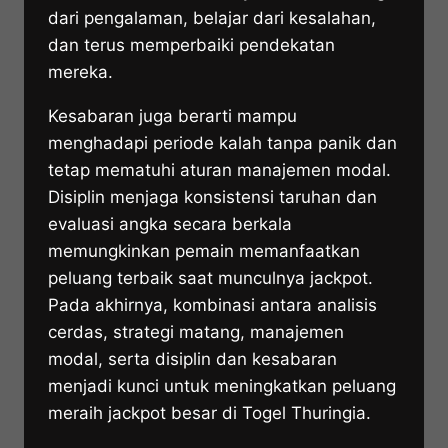
dari pengalaman, belajar dari kesalahan,
dan terus memperbaiki pendekatan
mereka.
Kesabaran juga berarti mampu
menghadapi periode kalah tanpa panik dan
tetap mematuhi aturan manajemen modal.
Disiplin menjaga konsistensi taruhan dan
evaluasi angka secara berkala
memungkinkan pemain memanfaatkan
peluang terbaik saat munculnya jackpot.
Pada akhirnya, kombinasi antara analisis
cerdas, strategi matang, manajemen
modal, serta disiplin dan kesabaran
menjadi kunci untuk meningkatkan peluang
meraih jackpot besar di Togel Thuringia.