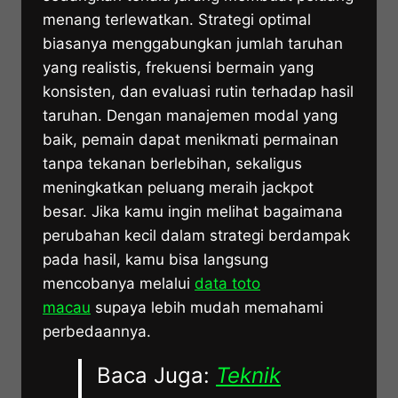
menang terlewatkan. Strategi optimal
biasanya menggabungkan jumlah taruhan
yang realistis, frekuensi bermain yang
konsisten, dan evaluasi rutin terhadap hasil
taruhan. Dengan manajemen modal yang
baik, pemain dapat menikmati permainan
tanpa tekanan berlebihan, sekaligus
meningkatkan peluang meraih jackpot
besar. Jika kamu ingin melihat bagaimana
perubahan kecil dalam strategi berdampak
pada hasil, kamu bisa langsung
mencobanya melalui
data toto
macau
supaya lebih mudah memahami
perbedaannya.
Baca Juga:
Teknik