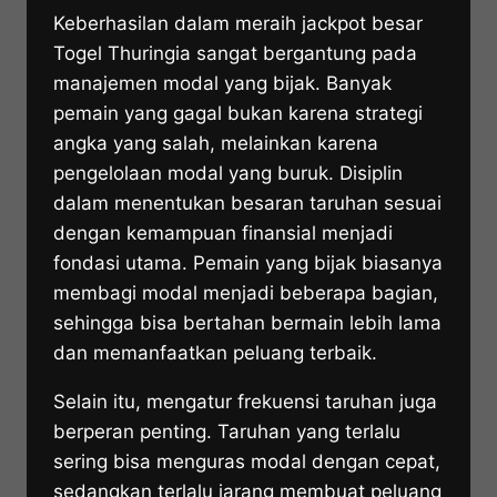
Keberhasilan dalam meraih jackpot besar
Togel Thuringia sangat bergantung pada
manajemen modal yang bijak. Banyak
pemain yang gagal bukan karena strategi
angka yang salah, melainkan karena
pengelolaan modal yang buruk. Disiplin
dalam menentukan besaran taruhan sesuai
dengan kemampuan finansial menjadi
fondasi utama. Pemain yang bijak biasanya
membagi modal menjadi beberapa bagian,
sehingga bisa bertahan bermain lebih lama
dan memanfaatkan peluang terbaik.
Selain itu, mengatur frekuensi taruhan juga
berperan penting. Taruhan yang terlalu
sering bisa menguras modal dengan cepat,
sedangkan terlalu jarang membuat peluang