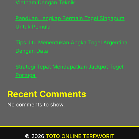
Vietnam Dengan Teknik
Panduan Lengkap Bermain Togel Singapura
Untuk Pemula
Tips Jitu Menentukan Angka Togel Argentina
Dengan Data
Strategi Tepat Mendapatkan Jackpot Togel
Portugal
Recent Comments
No comments to show.
© 2026
TOTO ONLINE TERFAVORIT