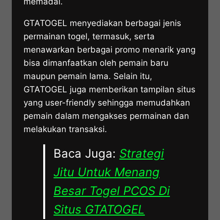
memadai.
GTATOGEL menyediakan berbagai jenis
permainan togel, termasuk, serta
menawarkan berbagai promo menarik yang
bisa dimanfaatkan oleh pemain baru
maupun pemain lama. Selain itu,
GTATOGEL juga memberikan tampilan situs
yang user-friendly sehingga memudahkan
pemain dalam mengakses permainan dan
melakukan transaksi.
Baca Juga:
Strategi
Jitu Untuk Menang
Besar Togel PCOS Di
Situs GTATOGEL