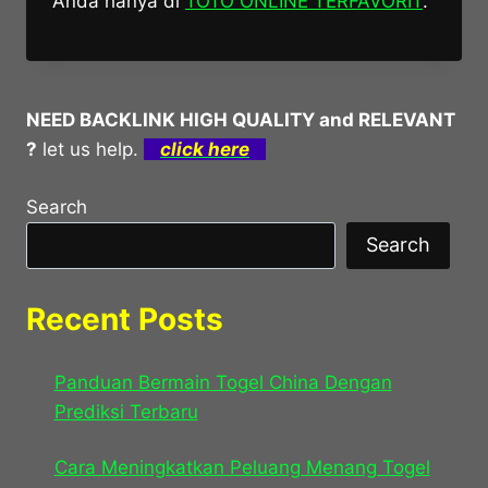
Anda hanya di
TOTO ONLINE TERFAVORIT
.
NEED BACKLINK HIGH QUALITY and RELEVANT
?
let us help.
click here
Search
Search
Recent Posts
Panduan Bermain Togel China Dengan
Prediksi Terbaru
Cara Meningkatkan Peluang Menang Togel