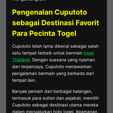
Pengenalan Cuputoto
sebagai Destinasi Favorit
Para Pecinta Togel
Cuputoto telah lama dikenal sebagai salah
satu tempat terbaik untuk bermain
togel
Thailand
. Dengan suasana yang nyaman
dan terpercaya, Cuputoto menawarkan
pengalaman bermain yang berbeda dari
tempat lain.
Banyak pemain dari berbagai kalangan,
termasuk para sultan dan pejabat, memilih
Cuputoto sebagai destinasi utama mereka
dalam menyalurkan hobi togel. Keamanan