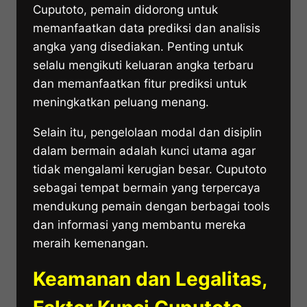
Cuputoto, pemain didorong untuk
memanfaatkan data prediksi dan analisis
angka yang disediakan. Penting untuk
selalu mengikuti keluaran angka terbaru
dan memanfaatkan fitur prediksi untuk
meningkatkan peluang menang.
Selain itu, pengelolaan modal dan disiplin
dalam bermain adalah kunci utama agar
tidak mengalami kerugian besar. Cuputoto
sebagai tempat bermain yang terpercaya
mendukung pemain dengan berbagai tools
dan informasi yang membantu mereka
meraih kemenangan.
Keamanan dan Legalitas,