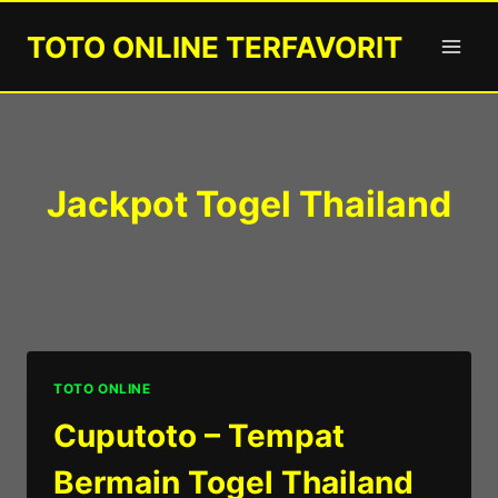
Skip
TOTO ONLINE TERFAVORIT
to
content
Jackpot Togel Thailand
TOTO ONLINE
Cuputoto – Tempat
Bermain Togel Thailand