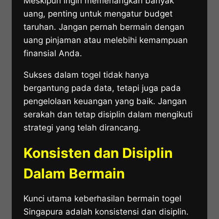
Meskipun ingin memenangkan banyak
uang, penting untuk mengatur budget
taruhan. Jangan pernah bermain dengan
uang pinjaman atau melebihi kemampuan
finansial Anda.
Sukses dalam togel tidak hanya
bergantung pada data, tetapi juga pada
pengelolaan keuangan yang baik. Jangan
serakah dan tetap disiplin dalam mengikuti
strategi yang telah dirancang.
Konsisten dan Disiplin
Dalam Bermain
Kunci utama keberhasilan bermain togel
Singapura adalah konsistensi dan disiplin.