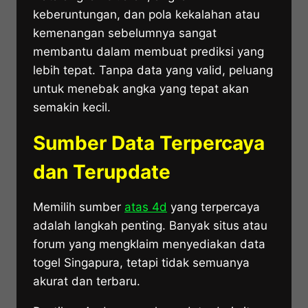
keberuntungan, dan pola kekalahan atau
kemenangan sebelumnya sangat
membantu dalam membuat prediksi yang
lebih tepat. Tanpa data yang valid, peluang
untuk menebak angka yang tepat akan
semakin kecil.
Sumber Data Terpercaya
dan Terupdate
Memilih sumber
atas 4d
yang terpercaya
adalah langkah penting. Banyak situs atau
forum yang mengklaim menyediakan data
togel Singapura, tetapi tidak semuanya
akurat dan terbaru.