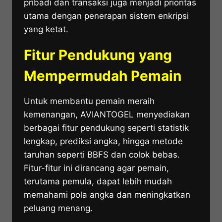
pribadi dan transaksi juga menjadi prioritas
utama dengan penerapan sistem enkripsi
yang ketat.
Fitur Pendukung yang
Mempermudah Pemain
Untuk membantu pemain meraih
kemenangan, AVIANTOGEL menyediakan
berbagai fitur pendukung seperti statistik
lengkap, prediksi angka, hingga metode
taruhan seperti BBFS dan colok bebas.
Fitur-fitur ini dirancang agar pemain,
terutama pemula, dapat lebih mudah
memahami pola angka dan meningkatkan
peluang menang.