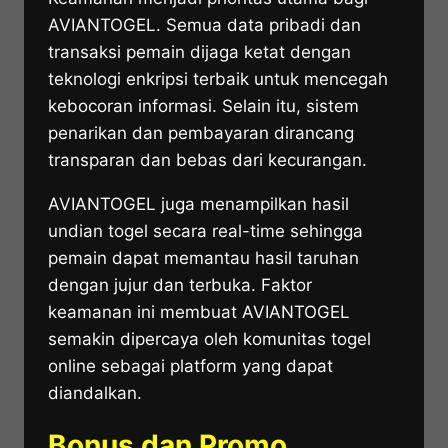
AVIANTOGEL. Semua data pribadi dan
transaksi pemain dijaga ketat dengan
teknologi enkripsi terbaik untuk mencegah
kebocoran informasi. Selain itu, sistem
penarikan dan pembayaran dirancang
transparan dan bebas dari kecurangan.
AVIANTOGEL juga menampilkan hasil
undian togel secara real-time sehingga
pemain dapat memantau hasil taruhan
dengan jujur dan terbuka. Faktor
keamanan ini membuat AVIANTOGEL
semakin dipercaya oleh komunitas togel
online sebagai platform yang dapat
diandalkan.
Bonus dan Promo