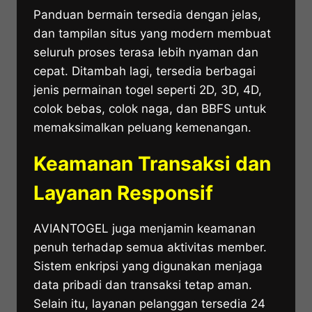
Panduan bermain tersedia dengan jelas,
dan tampilan situs yang modern membuat
seluruh proses terasa lebih nyaman dan
cepat. Ditambah lagi, tersedia berbagai
jenis permainan togel seperti 2D, 3D, 4D,
colok bebas, colok naga, dan BBFS untuk
memaksimalkan peluang kemenangan.
Keamanan Transaksi dan
Layanan Responsif
AVIANTOGEL juga menjamin keamanan
penuh terhadap semua aktivitas member.
Sistem enkripsi yang digunakan menjaga
data pribadi dan transaksi tetap aman.
Selain itu, layanan pelanggan tersedia 24