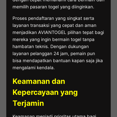
memilih pasaran togel yang diinginkan.
Proses pendaftaran yang singkat serta
layanan transaksi yang cepat dan aman
menjadikan AVIANTOGEL pilihan tepat bagi
mereka yang ingin bermain togel tanpa
hambatan teknis. Dengan dukungan
layanan pelanggan 24 jam, pemain pun
bisa mendapatkan bantuan kapan saja jika
mengalami kendala.
Keamanan dan
Kepercayaan yang
Terjamin
Keamanan menjadi prioritas utama bagi