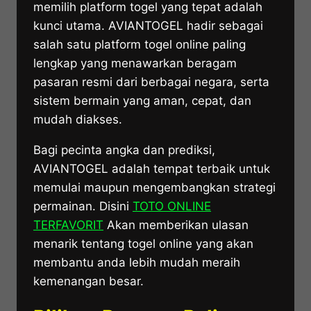
memilih platform togel yang tepat adalah
kunci utama. AVIANTOGEL hadir sebagai
salah satu platform togel online paling
lengkap yang menawarkan beragam
pasaran resmi dari berbagai negara, serta
sistem bermain yang aman, cepat, dan
mudah diakses.
Bagi pecinta angka dan prediksi,
AVIANTOGEL adalah tempat terbaik untuk
memulai maupun mengembangkan strategi
permainan. Disini
TOTO ONLINE
TERFAVORIT
Akan memberikan ulasan
menarik tentang togel online yang akan
membantu anda lebih mudah meraih
kemenangan besar.