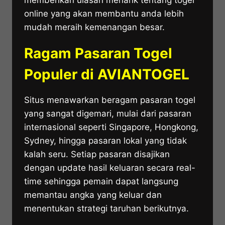
online yang akan membantu anda lebih
mudah meraih kemenangan besar.
Ragam Pasaran Togel
Populer di AVIANTOGEL
Situs menawarkan beragam pasaran togel
yang sangat digemari, mulai dari pasaran
internasional seperti Singapore, Hongkong,
Sydney, hingga pasaran lokal yang tidak
kalah seru. Setiap pasaran disajikan
dengan update hasil keluaran secara real-
time sehingga pemain dapat langsung
memantau angka yang keluar dan
menentukan strategi taruhan berikutnya.