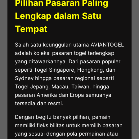
Pilihan Pasaran Paling
Lengkap dalam Satu
Tempat
Salah satu keunggulan utama AVIANTOGEL
adalah koleksi pasaran togel terlengkap
yang ditawarkannya. Dari pasaran populer
seperti Togel Singapore, Hongkong, dan
Sydney hingga pasaran regional seperti
Togel Jepang, Macau, Taiwan, hingga
pasaran Amerika dan Eropa semuanya
tersedia dan resmi.
Dengan begitu banyak pilihan, pemain
memiliki fleksibilitas untuk memilih pasaran
yang sesuai dengan pola permainan atau