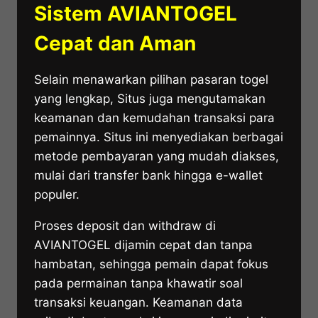
Sistem AVIANTOGEL
Cepat dan Aman
Selain menawarkan pilihan pasaran togel
yang lengkap, Situs juga mengutamakan
keamanan dan kemudahan transaksi para
pemainnya. Situs ini menyediakan berbagai
metode pembayaran yang mudah diakses,
mulai dari transfer bank hingga e-wallet
populer.
Proses deposit dan withdraw di
AVIANTOGEL dijamin cepat dan tanpa
hambatan, sehingga pemain dapat fokus
pada permainan tanpa khawatir soal
transaksi keuangan. Keamanan data