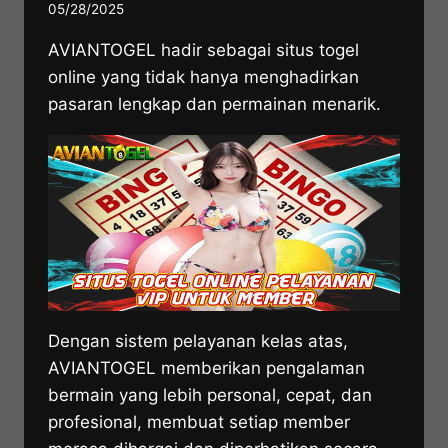
05/28/2025
AVIANTOGEL hadir sebagai situs togel
online yang tidak hanya menghadirkan
pasaran lengkap dan permainan menarik.
Dengan sistem pelayanan kelas atas,
AVIANTOGEL memberikan pengalaman
bermain yang lebih personal, cepat, dan
profesional, membuat setiap member