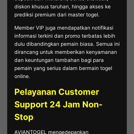
diskon khusus taruhan, hingga akses ke
prediksi premium dari master togel.
Member VIP juga mendapatkan notifikasi
informasi terkini dan promo terbatas lebih
dulu dibandingkan pemain biasa. Semua ini
dirancang untuk memberikan kenyamanan
dan keuntungan tambahan bagi para
pemain yang serius dalam bermain togel
online.
Pelayanan Customer
Support 24 Jam Non-
Stop
AVIANTOGEL mengedepankan