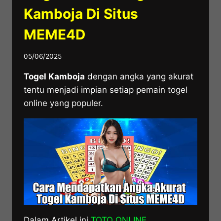
Kamboja Di Situs
MEME4D
05/06/2025
Togel Kamboja
dengan angka yang akurat
tentu menjadi impian setiap pemain togel
online yang populer.
Dalam Artikel ini
TOTO ONLINE