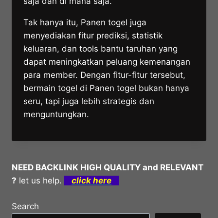
saja dan di mana saja.
Tak hanya itu, Panen togel juga
menyediakan fitur prediksi, statistik
keluaran, dan tools bantu taruhan yang
dapat meningkatkan peluang kemenangan
para member. Dengan fitur-fitur tersebut,
bermain togel di Panen togel bukan hanya
seru, tapi juga lebih strategis dan
menguntungkan.
NEED BACKLINK HIGH QUALITY and RELEVANT
?
let us help.
click here
Search