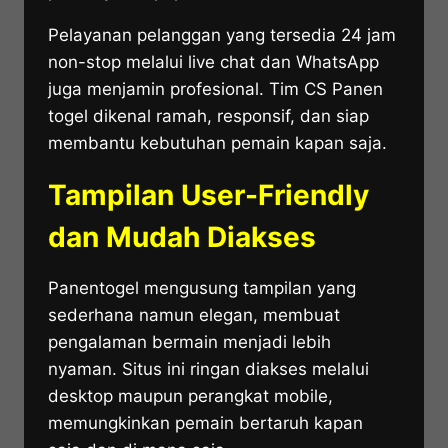
Pelayanan pelanggan yang tersedia 24 jam
non-stop melalui live chat dan WhatsApp
juga menjamin profesional. Tim CS Panen
togel dikenal ramah, responsif, dan siap
membantu kebutuhan pemain kapan saja.
Tampilan User-Friendly
dan Mudah Diakses
Panentogel mengusung tampilan yang
sederhana namun elegan, membuat
pengalaman bermain menjadi lebih
nyaman. Situs ini ringan diakses melalui
desktop maupun perangkat mobile,
memungkinkan pemain bertaruh kapan