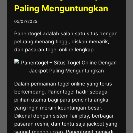
Paling Menguntungkan
05/07/2025
Panentogel adalah salah satu situs dengan
peluang menang tinggi, diskon menarik,
dan pasaran togel online lengkap.
Dalam permainan togel online yang terus
berkembang, Panentogel hadir sebagai
pilihan utama bagi para pencinta angka
yang ingin meraih keuntungan besar.
Dikenal dengan sistem fair play, berbagai
pasaran resmi, dan tentu saja jackpot yang
sangat menggiurkan, Panentogel menjadi