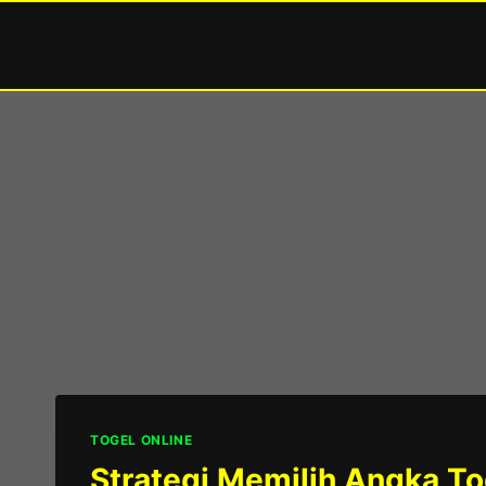
Skip
to
content
TOGEL ONLINE
Strategi Memilih Angka To