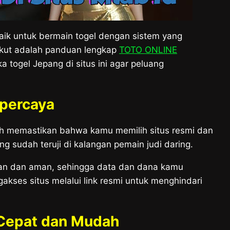
baik untuk bermain togel dengan sistem yang
ikut adalah panduan lengkap
TOTO ONLINE
 togel Jepang di situs ini agar peluang
rpercaya
h memastikan bahwa kamu memilih situs resmi dan
g sudah teruji di kalangan pemain judi daring.
aran dan aman, sehingga data dan dana kamu
gakses situs melalui link resmi untuk menghindari
Cepat dan Mudah