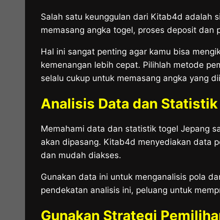
Salah satu keunggulan dari Kitab4d adalah s
memasang angka togel, proses deposit dan 
Hal ini sangat penting agar kamu bisa meng
kemenangan lebih cepat. Pilihlah metode pe
selalu cukup untuk memasang angka yang dii
Analisis Data dan Statisti
Memahami data dan statistik togel Jepang
akan dipasang. Kitab4d menyediakan data p
dan mudah diakses.
Gunakan data ini untuk menganalisis pola da
pendekatan analisis ini, peluang untuk memp
Gunakan Strategi Pemilih