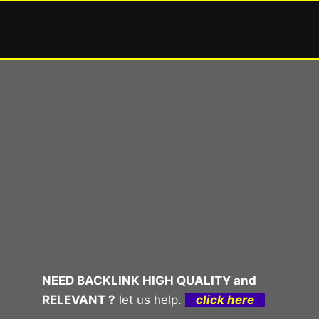
NEED BACKLINK HIGH QUALITY and
RELEVANT ?
let us help.
click here