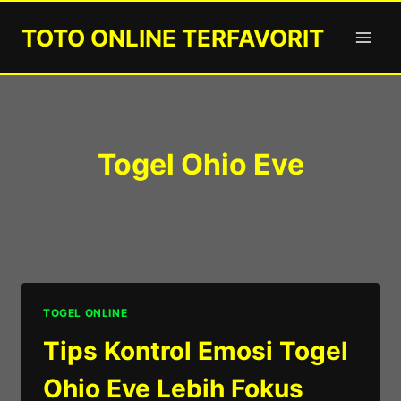
Skip
TOTO ONLINE TERFAVORIT
to
content
Togel Ohio Eve
TOGEL ONLINE
Tips Kontrol Emosi Togel
Ohio Eve Lebih Fokus