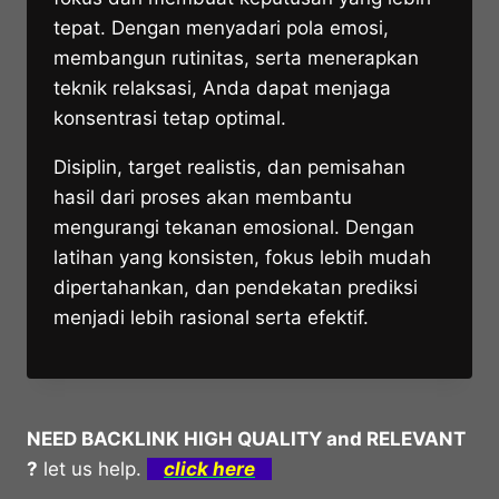
tepat. Dengan menyadari pola emosi,
membangun rutinitas, serta menerapkan
teknik relaksasi, Anda dapat menjaga
konsentrasi tetap optimal.
Disiplin, target realistis, dan pemisahan
hasil dari proses akan membantu
mengurangi tekanan emosional. Dengan
latihan yang konsisten, fokus lebih mudah
dipertahankan, dan pendekatan prediksi
menjadi lebih rasional serta efektif.
NEED BACKLINK HIGH QUALITY and RELEVANT
?
let us help.
click here