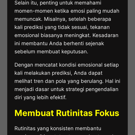
Selain itu, penting untuk memahami
momen-momen ketika emosi paling mudah
memuncak. Misalnya, setelah beberapa
kali prediksi yang tidak sesuai, tekanan
emosional biasanya meningkat. Kesadaran
ini membantu Anda berhenti sejenak
sebelum membuat keputusan.
Dengan mencatat kondisi emosional setiap
kali melakukan prediksi, Anda dapat
melihat tren dan pola yang berulang. Hal ini
menjadi dasar untuk strategi pengendalian
diri yang lebih efektif.
Membuat Rutinitas Fokus
Rutinitas yang konsisten membantu