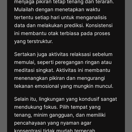
menjaga pikiran tetap tenang dan terarah.
Mulailah dengan menetapkan waktu
tertentu setiap hari untuk menganalisis
data dan melakukan prediksi. Konsistensi
ini membantu otak terbiasa pada proses
yang terstruktur.
Sertakan juga aktivitas relaksasi sebelum
memulai, seperti peregangan ringan atau
meditasi singkat. Aktivitas ini membantu
menenangkan pikiran dan mengurangi
tekanan emosional yang mungkin muncul.
Selain itu, lingkungan yang kondusif sangat
mendukung fokus. Pilih tempat yang
tenang, minim gangguan, dan memiliki
pencahayaan yang nyaman agar
konsentrasi tidak mudah terpecah.