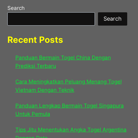
Search
Search
Recent Posts
Panduan Bermain Togel China Dengan
Prediksi Terbaru
Cara Meningkatkan Peluang Menang Togel
Vietnam Dengan Teknik
Panduan Lengkap Bermain Togel Singapura
Untuk Pemula
Tips Jitu Menentukan Angka Togel Argentina