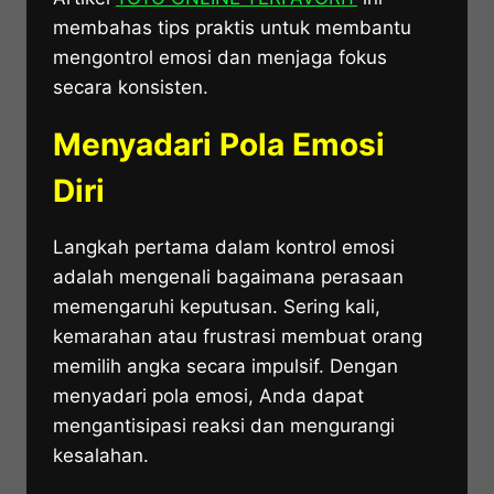
membahas tips praktis untuk membantu
mengontrol emosi dan menjaga fokus
secara konsisten.
Menyadari Pola Emosi
Diri
Langkah pertama dalam kontrol emosi
adalah mengenali bagaimana perasaan
memengaruhi keputusan. Sering kali,
kemarahan atau frustrasi membuat orang
memilih angka secara impulsif. Dengan
menyadari pola emosi, Anda dapat
mengantisipasi reaksi dan mengurangi
kesalahan.