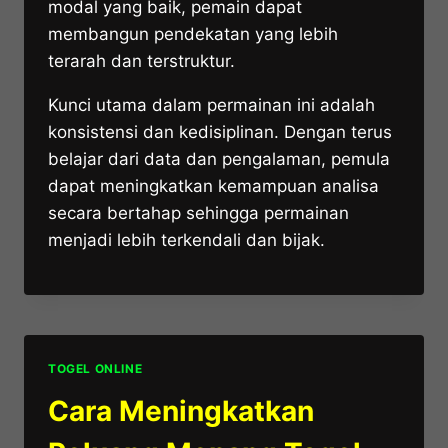
modal yang baik, pemain dapat
membangun pendekatan yang lebih
terarah dan terstruktur.
Kunci utama dalam permainan ini adalah
konsistensi dan kedisiplinan. Dengan terus
belajar dari data dan pengalaman, pemula
dapat meningkatkan kemampuan analisa
secara bertahap sehingga permainan
menjadi lebih terkendali dan bijak.
TOGEL ONLINE
Cara Meningkatkan