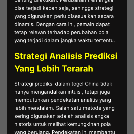
penting dilakukan. Perubahan tren angka
bisa terjadi kapan saja, sehingga strategi
yang digunakan perlu disesuaikan secara
dinamis. Dengan cara ini, pemain dapat
tetap relevan terhadap perubahan pola
yang terjadi dalam jangka waktu tertentu.
Strategi Analisis Prediksi
Yang Lebih Terarah
Strategi prediksi dalam togel China tidak
hanya mengandalkan intuisi, tetapi juga
membutuhkan pendekatan analitis yang
lebih mendalam. Salah satu metode yang
sering digunakan adalah analisis angka
historis untuk melihat kemungkinan pola
yang berulang. Pendekatan ini membantu