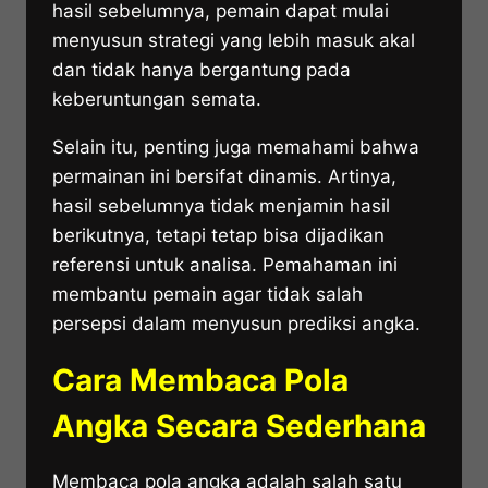
hasil sebelumnya, pemain dapat mulai
menyusun strategi yang lebih masuk akal
dan tidak hanya bergantung pada
keberuntungan semata.
Selain itu, penting juga memahami bahwa
permainan ini bersifat dinamis. Artinya,
hasil sebelumnya tidak menjamin hasil
berikutnya, tetapi tetap bisa dijadikan
referensi untuk analisa. Pemahaman ini
membantu pemain agar tidak salah
persepsi dalam menyusun prediksi angka.
Cara Membaca Pola
Angka Secara Sederhana
Membaca pola angka adalah salah satu