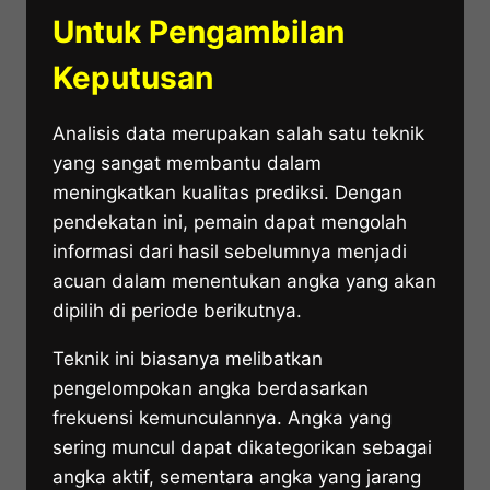
Untuk Pengambilan
Keputusan
Analisis data merupakan salah satu teknik
yang sangat membantu dalam
meningkatkan kualitas prediksi. Dengan
pendekatan ini, pemain dapat mengolah
informasi dari hasil sebelumnya menjadi
acuan dalam menentukan angka yang akan
dipilih di periode berikutnya.
Teknik ini biasanya melibatkan
pengelompokan angka berdasarkan
frekuensi kemunculannya. Angka yang
sering muncul dapat dikategorikan sebagai
angka aktif, sementara angka yang jarang