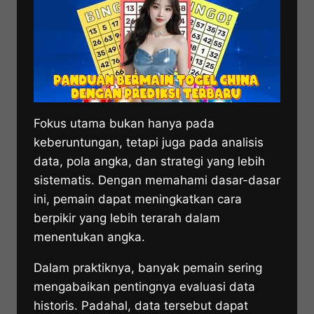
Fokus utama bukan hanya pada
keberuntungan, tetapi juga pada analisis
data, pola angka, dan strategi yang lebih
sistematis. Dengan memahami dasar-dasar
ini, pemain dapat meningkatkan cara
berpikir yang lebih terarah dalam
menentukan angka.
Dalam praktiknya, banyak pemain sering
mengabaikan pentingnya evaluasi data
historis. Padahal, data tersebut dapat