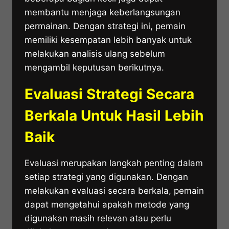
membantu menjaga keberlangsungan
permainan. Dengan strategi ini, pemain
memiliki kesempatan lebih banyak untuk
melakukan analisis ulang sebelum
mengambil keputusan berikutnya.
Evaluasi Strategi Secara
Berkala Untuk Hasil Lebih
Baik
Evaluasi merupakan langkah penting dalam
setiap strategi yang digunakan. Dengan
melakukan evaluasi secara berkala, pemain
dapat mengetahui apakah metode yang
digunakan masih relevan atau perlu